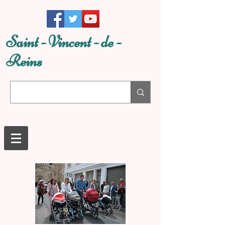
Saint - Vincent - de -
Reins