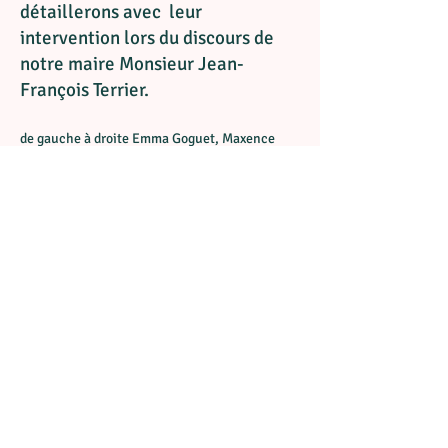
détaillerons avec leur
intervention lors du discours de
notre maire Monsieur Jean-
François Terrier.
de gauche à droite Emma Goguet, Maxence
Tachet, Louison Lemeunier, Axel Rossi, Kays
Hostalier, Rose Lemeunier, Ambre Jorat, Jonas
absent sur la photo